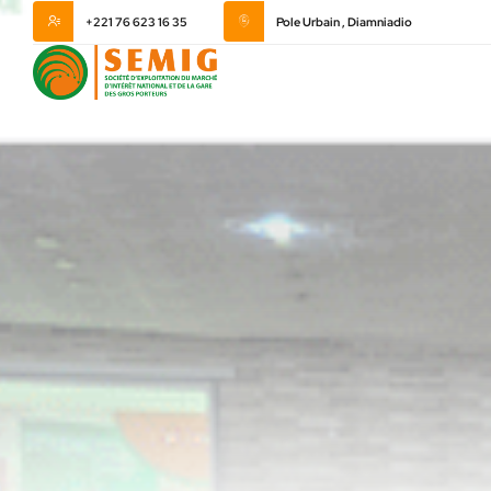
+221 76 623 16 35
Pole Urbain , Diamniadio