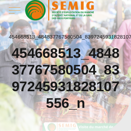
454668513_484837767580504_839724593182810
454668513_4848
37767580504_83
97245931828107
556_n