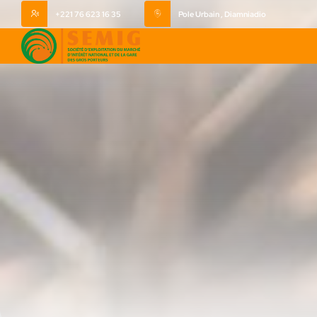
+221 76 623 16 35
Pole Urbain , Diamniadio