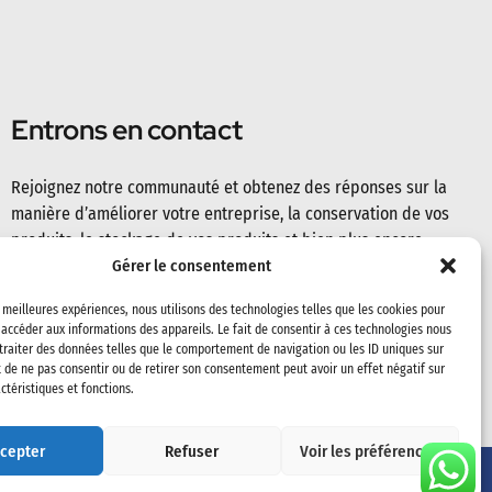
Entrons en contact
Rejoignez notre communauté et obtenez des réponses sur la
manière d’améliorer votre entreprise, la conservation de vos
produits, le stockage de vos produits et bien plus encore.
Gérer le consentement
s meilleures expériences, nous utilisons des technologies telles que les cookies pour
 accéder aux informations des appareils. Le fait de consentir à ces technologies nous
traiter des données telles que le comportement de navigation ou les ID uniques sur
it de ne pas consentir ou de retirer son consentement peut avoir un effet négatif sur
ctéristiques et fonctions.
cepter
Refuser
Voir les préférences
Rendez-nous visite sur les réseaux sociaux
Français