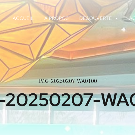
ACCUEIL
A PROPOS
DECOUVERTE
AC
IMG-20250207-WA0100
-20250207-WA