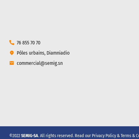
76 855 70 70
Pôles urbains, Diamniadio
commercial@semig.sn
©2022
SEMIG-SA
. All rights reserved. Read our
Privacy Policy
&
Terms & C