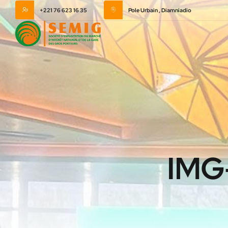
+221 76 623 16 35
Pole Urbain , Diamniadio
IMG