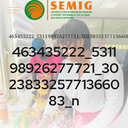
463435222_531198926277721_3023833257713660
463435222_5311
98926277721_30
23833257713660
83_n