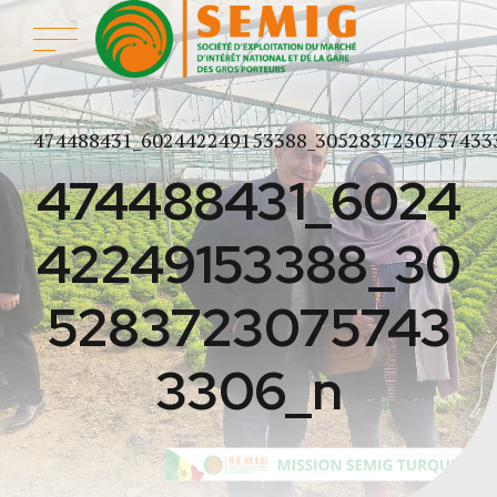
474488431_602442249153388_3052837230757433
474488431_6024
42249153388_30
5283723075743
3306_n