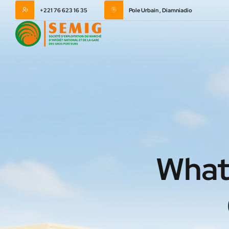
+221 76 623 16 35
Pole Urbain , Diamniadio
What