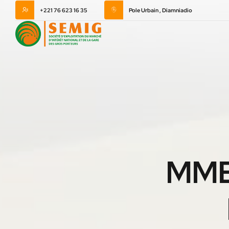
+221 76 623 16 35
Pole Urbain , Diamniadio
MME