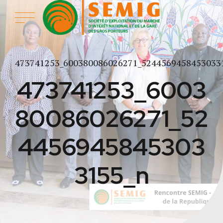
473741253_600380086026271_5244569458453033
473741253_6003
80086026271_52
4456945845303
3155_n