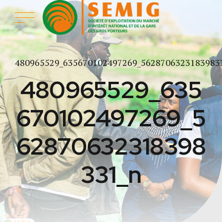
480965529_635670102497269_5628706323183983
480965529_635
670102497269_5
62870632318398
331_n