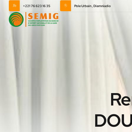
+221 76 623 16 35
Pole Urbain , Diamniadio
Re
DOU