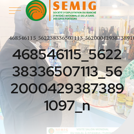
468546115_562238336507113_5620004293873891
468546115_5622
38336507113_56
2000429387389
1097_n