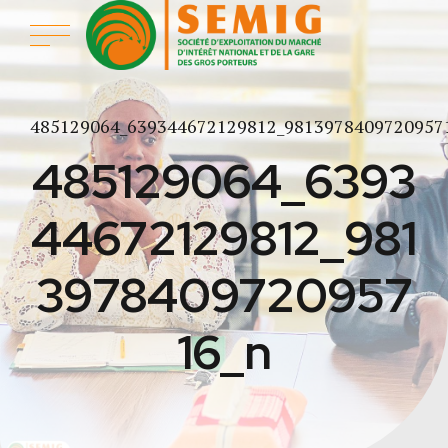
485129064_639344672129812_9813978409720957
485129064_6393
44672129812_981
3978409720957
16_n