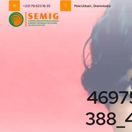
+221 76 623 16 35
Pole Urbain , Diamniadio
4697
388_