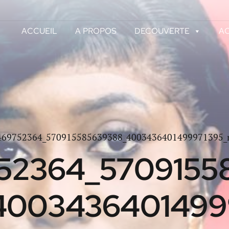
ACCUEIL
A PROPOS
DECOUVERTE
AC
469752364_570915585639388_4003436401499971395_
52364_5709155
4003436401499