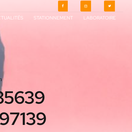
TUALITÉS
STATIONNEMENT
LABORATOIRE
n
85639
97139