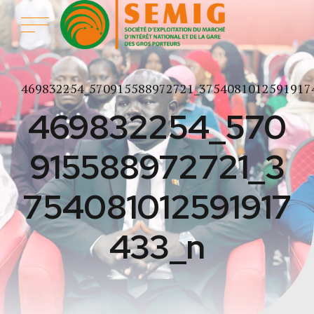
469832254_570915588972721_3754081012591917
469832254_570
915588972721_3
754081012591917
433_n