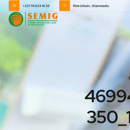
+221 76 623 16 35
Pole Urbain , Diamniadio
4699
350_