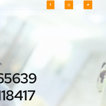
TUALITÉS
STATIONNEMENT
LABORATOIRE
n
65639
18417