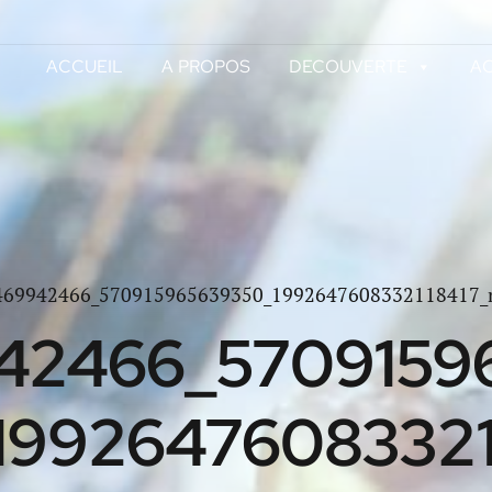
ACCUEIL
A PROPOS
DECOUVERTE
AC
469942466_570915965639350_1992647608332118417_
42466_5709159
19926476083321