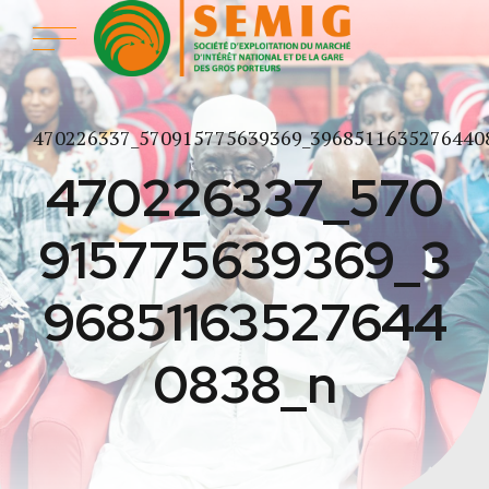
470226337_570915775639369_3968511635276440
470226337_570
915775639369_3
96851163527644
0838_n