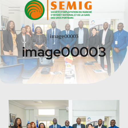
image00003
image00003