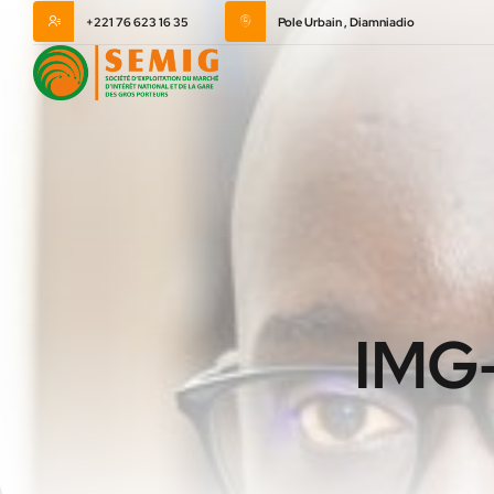
+221 76 623 16 35
Pole Urbain , Diamniadio
IMG