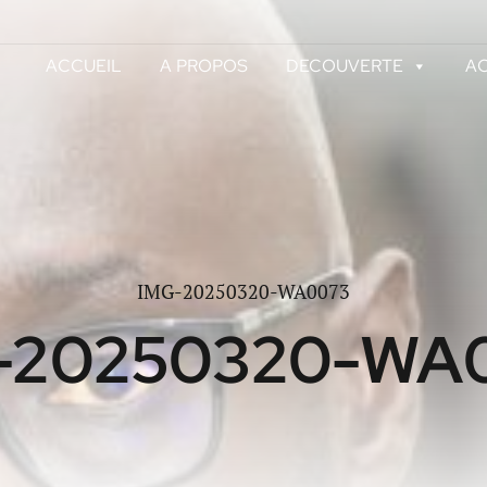
ACCUEIL
A PROPOS
DECOUVERTE
AC
IMG-20250320-WA0073
-20250320-WA