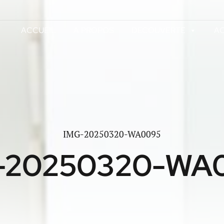
ACCUEIL
A PROPOS
DECOUVERTE
AC
IMG-20250320-WA0095
-20250320-WA