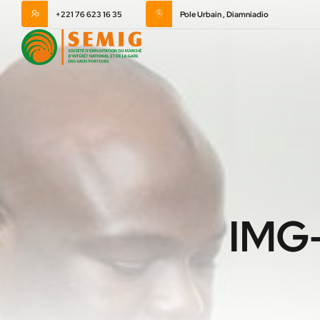
+221 76 623 16 35
Pole Urbain , Diamniadio
IMG