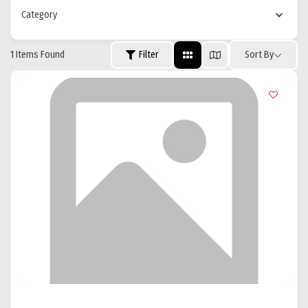
Category
1
Items Found
Filter
Sort By