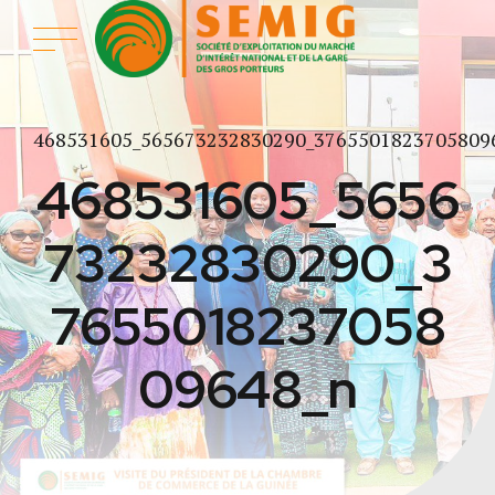
468531605_565673232830290_3765501823705809
468531605_5656
73232830290_3
7655018237058
09648_n