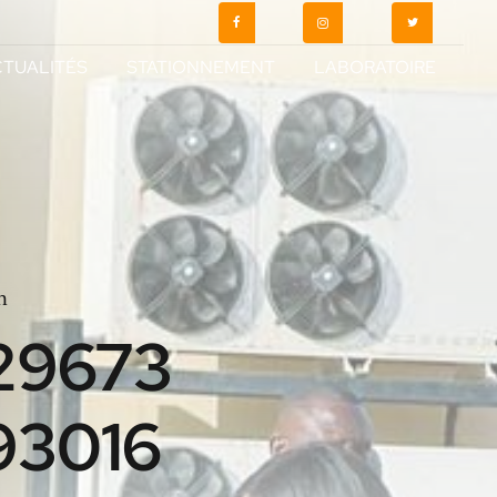
TUALITÉS
STATIONNEMENT
LABORATOIRE
n
29673
93016