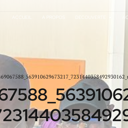
ACCUEIL
A PROPOS
DECOUVERTE
AC
469067588_563910629673217_7231440358492930162_
67588_5639106
7231440358492