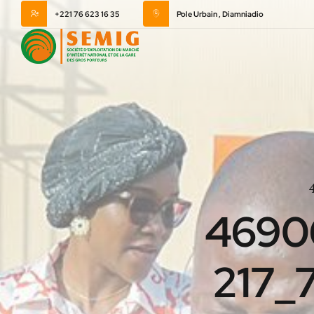
+221 76 623 16 35
Pole Urbain , Diamniadio
4690
217_