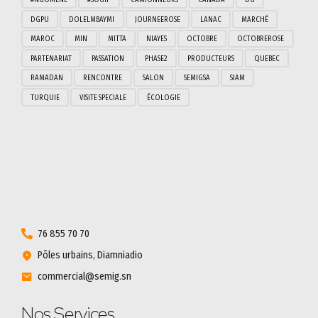
DGPU
DOLELMBAYMI
JOURNEEROSE
LANAC
MARCHÉ
MAROC
MIN
MITTA
NIAYES
OCTOBRE
OCTOBREROSE
PARTENARIAT
PASSATION
PHASE2
PRODUCTEURS
QUEBEC
RAMADAN
RENCONTRE
SALON
SEMIGSA
SIAM
TURQUIE
VISITE SPECIALE
ÉCOLOGIE
76 855 70 70
Pôles urbains, Diamniadio
commercial@semig.sn
Nos Services