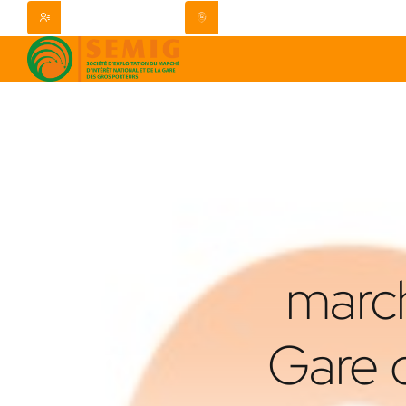
+221 76 623 16 35
Pole Urbain , Diamniadio
march
Gare d