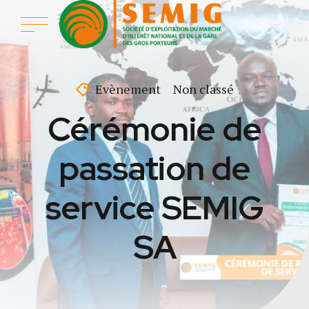
Evènement
Non classé
Cérémonie de
passation de
service SEMIG
SA