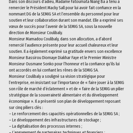
Dans son discours d’adieu, Madame Fatoumata Niang Ba a tenu à
remercier le Président Macky Sall pour lui avoir fait confiance en la
nommant DG de la SEMIG SA et l’ensemble du personnel pour leur
soutien et leur collaboration durant son mandat. Elle a exprimé ses
vœux de succès pour l’avenir de la SEMIG SA, sous la nouvelle
direction de Monsieur Coulibaly.
Monsieur Mamadou Coulibaly, dans son allocution, a d’abord
remercié l’audience présente pour leur accueil chaleureux et leur
soutien. Il a également exprimé sa gratitude envers son excellence
Monsieur Bassirou Diomaye Diakhar Faye et le Premier Ministre
Monsieur Ousmane Sonko pour l’honneur et la confiance qu’ils lui
ont accordés en lui confiant les rênes de la SEMIG SA.
Monsieur Coulibaly a souligné sa vision stratégique pour
l’entreprise, en insistant sur l’importance de « faire jouer à la SEMIG
son rôle de marché d’éclatement » et de « faire de la SEMIG un pilier
stratégique de la souveraineté alimentaire et du développement
économique ». Il a présenté son plan de développement reposant
sur cinq piliers clés :
– Le renforcement des capacités opérationnelles de la SEMIG SA ;
– Le développement des infrastructures de stockage ;
– La digitalisation des processus internes ;
– L’engagement de partenaires techniques et financiers ;