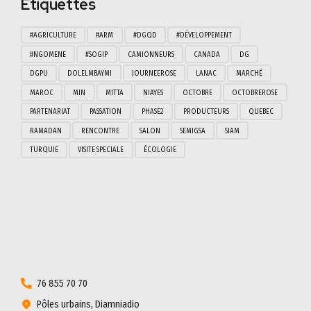
Étiquettes
#AGRICULTURE
#ARM
#DGQD
#DÉVELOPPEMENT
#NGOMENE
#SOGIP
CAMIONNEURS
CANADA
DG
DGPU
DOLELMBAYMI
JOURNEEROSE
LANAC
MARCHÉ
MAROC
MIN
MITTA
NIAYES
OCTOBRE
OCTOBREROSE
PARTENARIAT
PASSATION
PHASE2
PRODUCTEURS
QUEBEC
RAMADAN
RENCONTRE
SALON
SEMIGSA
SIAM
TURQUIE
VISITE SPECIALE
ÉCOLOGIE
76 855 70 70
Pôles urbains, Diamniadio