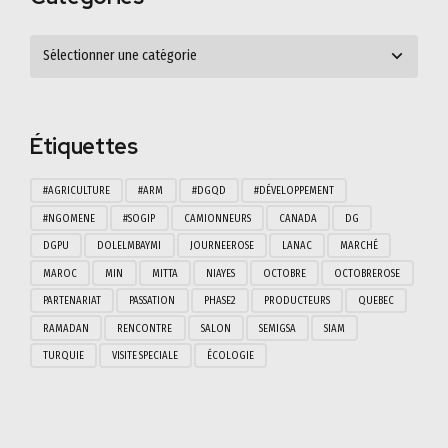
Étiquettes
#AGRICULTURE
#ARM
#DGQD
#DÉVELOPPEMENT
#NGOMENE
#SOGIP
CAMIONNEURS
CANADA
DG
DGPU
DOLELMBAYMI
JOURNEEROSE
LANAC
MARCHÉ
MAROC
MIN
MITTA
NIAYES
OCTOBRE
OCTOBREROSE
PARTENARIAT
PASSATION
PHASE2
PRODUCTEURS
QUEBEC
RAMADAN
RENCONTRE
SALON
SEMIGSA
SIAM
TURQUIE
VISITE SPECIALE
ÉCOLOGIE